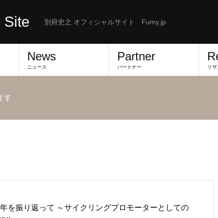
 Site
別府史之 オフィシャルサイト Fumy.jp
News
Partner
R
ニュース
パートナー
リザ
ます
25年を振り返って ～サイクリングプロモーターとしての