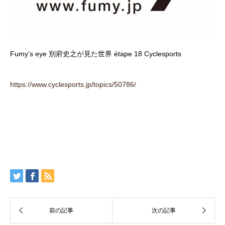
Fumy’s eye 別府史之が見た世界 étape 18 Cyclesports
https://www.cyclesports.jp/topics/50786/